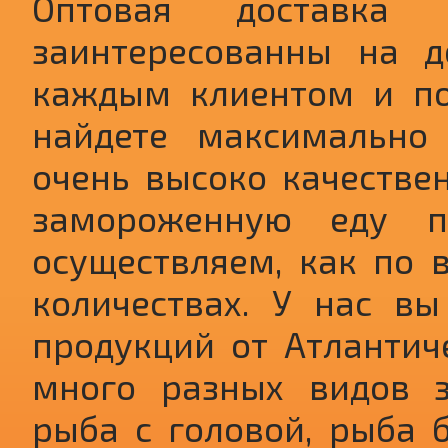
Мясо рыбы белого цве
Оптовая доставка
заинтересованны на д
очень мало костей. А
каждым клиентом и по
много ценных кислот
найдете максимально
хорошо тем, что оно 
очень высоко качестве
замороженную еду п
Доставку палтуса мы
осуществляем, как по в
замороженном виде. 
количествах. У нас в
без головы и филе. А
продукций от Атлантич
рыба будет доставле
много разных видов з
сроки.
рыба с головой, рыба б